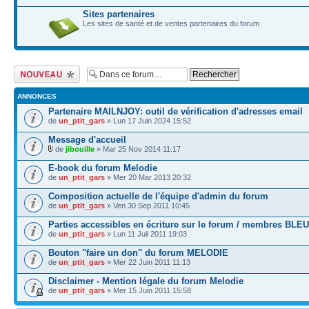
Sites partenaires
Les sites de santé et de ventes partenaires du forum
Ecrire un nouveau
sujet
ANNONCES
Partenaire MAILNJOY: outil de vérification d'adresses email
de
un_ptit_gars
» Lun 17 Juin 2024 15:52
Message d'accueil
de
jibouille
» Mar 25 Nov 2014 11:17
E-book du forum Melodie
de
un_ptit_gars
» Mer 20 Mar 2013 20:32
Composition actuelle de l'équipe d'admin du forum
de
un_ptit_gars
» Ven 30 Sep 2011 10:45
Parties accessibles en écriture sur le forum / membres BLEU
de
un_ptit_gars
» Lun 11 Juil 2011 19:03
Bouton "faire un don" du forum MELODIE
de
un_ptit_gars
» Mer 22 Juin 2011 11:13
Disclaimer - Mention légale du forum Melodie
de
un_ptit_gars
» Mer 15 Juin 2011 15:58