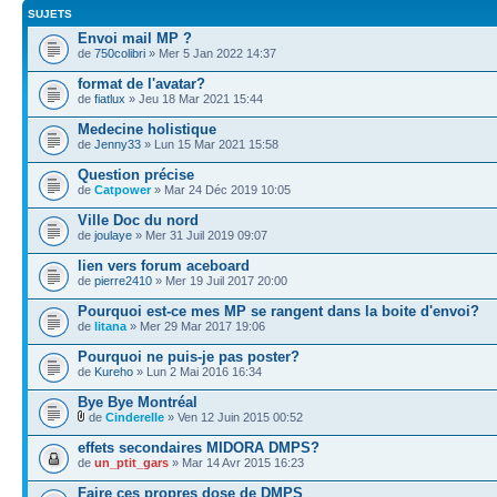
SUJETS
Envoi mail MP ?
de
750colibri
» Mer 5 Jan 2022 14:37
format de l'avatar?
de
fiatlux
» Jeu 18 Mar 2021 15:44
Medecine holistique
de
Jenny33
» Lun 15 Mar 2021 15:58
Question précise
de
Catpower
» Mar 24 Déc 2019 10:05
Ville Doc du nord
de
joulaye
» Mer 31 Juil 2019 09:07
lien vers forum aceboard
de
pierre2410
» Mer 19 Juil 2017 20:00
Pourquoi est-ce mes MP se rangent dans la boite d'envoi?
de
litana
» Mer 29 Mar 2017 19:06
Pourquoi ne puis-je pas poster?
de
Kureho
» Lun 2 Mai 2016 16:34
Bye Bye Montréal
de
Cinderelle
» Ven 12 Juin 2015 00:52
effets secondaires MIDORA DMPS?
de
un_ptit_gars
» Mar 14 Avr 2015 16:23
Faire ces propres dose de DMPS