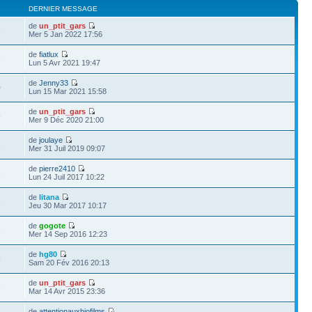
DERNIER MESSAGE
de
un_ptit_gars
6
Mer 5 Jan 2022 17:56
de
fiatlux
8
Lun 5 Avr 2021 19:47
de
Jenny33
0
Lun 15 Mar 2021 15:58
de
un_ptit_gars
9
Mer 9 Déc 2020 21:00
de
joulaye
6
Mer 31 Juil 2019 09:07
de
pierre2410
1
Lun 24 Juil 2017 10:22
de
litana
8
Jeu 30 Mar 2017 10:17
de
gogote
3
Mer 14 Sep 2016 12:23
de
hg80
9
Sam 20 Fév 2016 20:13
de
un_ptit_gars
3
Mar 14 Avr 2015 23:36
de
attentionauxbiofilms