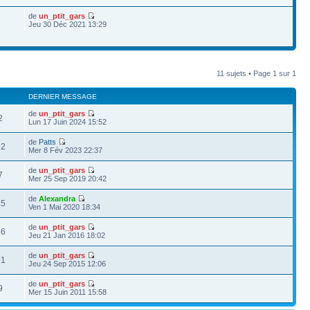
de
un_ptit_gars
Jeu 30 Déc 2021 13:29
11 sujets • Page
1
sur
1
DERNIER MESSAGE
de
un_ptit_gars
2
Lun 17 Juin 2024 15:52
de
Patts
92
Mer 8 Fév 2023 22:37
de
un_ptit_gars
7
Mer 25 Sep 2019 20:42
de
Alexandra
25
Ven 1 Mai 2020 18:34
de
un_ptit_gars
86
Jeu 21 Jan 2016 18:02
de
un_ptit_gars
91
Jeu 24 Sep 2015 12:06
de
un_ptit_gars
9
Mer 15 Juin 2011 15:58