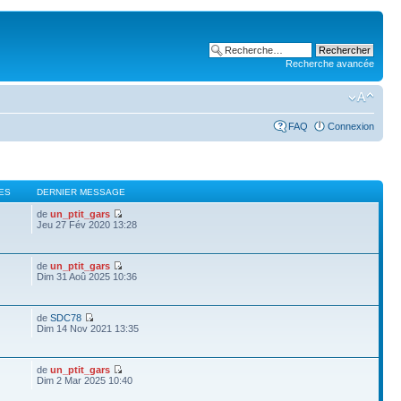
Recherche avancée
FAQ
Connexion
ES
DERNIER MESSAGE
de
un_ptit_gars
Jeu 27 Fév 2020 13:28
de
un_ptit_gars
Dim 31 Aoû 2025 10:36
de
SDC78
Dim 14 Nov 2021 13:35
de
un_ptit_gars
Dim 2 Mar 2025 10:40