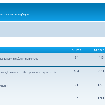
tion Immunité Energétique
SUJETS
MESSAG
34
489
lles fonctionnalitées implémentées
364
2591
antes, les avancées thérapeutiques majeures, etc
21
1232
 france!
45
1591