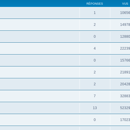
RÉPONSES
VUS
1
1065
2
1497
0
1288
4
2223
0
1576
2
2189
2
2042
7
3288
13
5232
0
1702