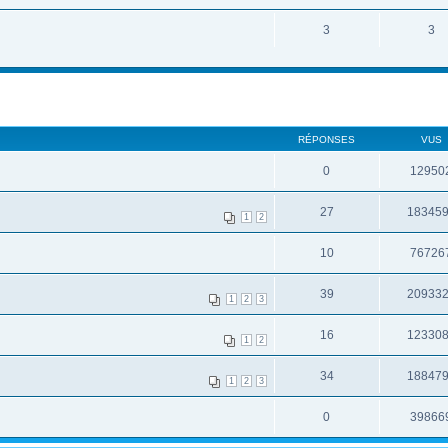
3
3
RÉPONSES
VUS
0
12950
27
18345
1
2
10
76726
39
20933
1
2
3
16
12330
1
2
34
18847
1
2
3
0
39866