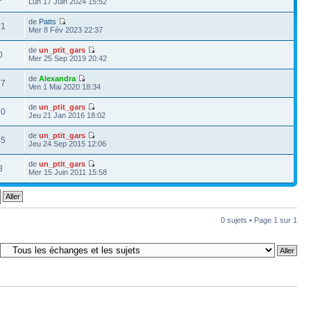
Lun 17 Juin 2024 15:52
de
Patts
91
Mer 8 Fév 2023 22:37
de
un_ptit_gars
0
Mer 25 Sep 2019 20:42
de
Alexandra
77
Ven 1 Mai 2020 18:34
de
un_ptit_gars
10
Jeu 21 Jan 2016 18:02
de
un_ptit_gars
55
Jeu 24 Sep 2015 12:06
de
un_ptit_gars
3
Mer 15 Juin 2011 15:58
0 sujets • Page
1
sur
1