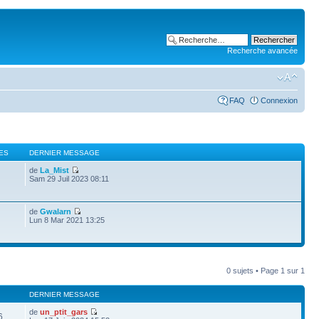
Recherche avancée
FAQ
Connexion
ES
DERNIER MESSAGE
de
La_Mist
Sam 29 Juil 2023 08:11
de
Gwalarn
Lun 8 Mar 2021 13:25
0 sujets • Page
1
sur
1
DERNIER MESSAGE
de
un_ptit_gars
6