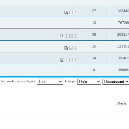
27
18344
1
2
10
76726
39
20931
1
2
3
16
12330
1
2
34
18846
1
2
3
0
39866
r les sujets postés depuis:
Trier par
Aller à: