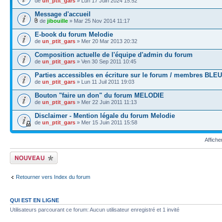
de
un_ptit_gars
» Lun 17 Juin 2024 15:52
Message d'accueil
de
jibouille
» Mar 25 Nov 2014 11:17
E-book du forum Melodie
de
un_ptit_gars
» Mer 20 Mar 2013 20:32
Composition actuelle de l'équipe d'admin du forum
de
un_ptit_gars
» Ven 30 Sep 2011 10:45
Parties accessibles en écriture sur le forum / membres BLEU
de
un_ptit_gars
» Lun 11 Juil 2011 19:03
Bouton "faire un don" du forum MELODIE
de
un_ptit_gars
» Mer 22 Juin 2011 11:13
Disclaimer - Mention légale du forum Melodie
de
un_ptit_gars
» Mer 15 Juin 2011 15:58
Affiche
Ecrire un nouveau
sujet
Retourner vers Index du forum
QUI EST EN LIGNE
Utilisateurs parcourant ce forum: Aucun utilisateur enregistré et 1 invité