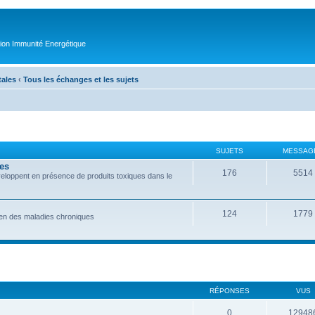
tion Immunité Energétique
tales
‹
Tous les échanges et les sujets
SUJETS
MESSAG
tes
176
5514
éveloppent en présence de produits toxiques dans le
124
1779
tien des maladies chroniques
RÉPONSES
VUS
0
12948