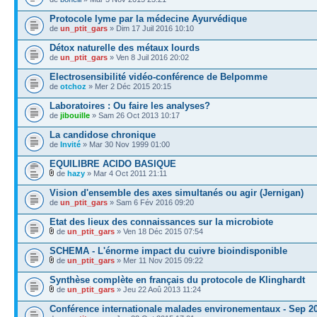
Protocole lyme par la médecine Ayurvédique
de
un_ptit_gars
» Dim 17 Juil 2016 10:10
Détox naturelle des métaux lourds
de
un_ptit_gars
» Ven 8 Juil 2016 20:02
Electrosensibilité vidéo-conférence de Belpomme
de
otchoz
» Mer 2 Déc 2015 20:15
Laboratoires : Ou faire les analyses?
de
jibouille
» Sam 26 Oct 2013 10:17
La candidose chronique
de
Invité
» Mar 30 Nov 1999 01:00
EQUILIBRE ACIDO BASIQUE
de
hazy
» Mar 4 Oct 2011 21:11
Vision d'ensemble des axes simultanés ou agir (Jernigan)
de
un_ptit_gars
» Sam 6 Fév 2016 09:20
Etat des lieux des connaissances sur la microbiote
de
un_ptit_gars
» Ven 18 Déc 2015 07:54
SCHEMA - L'énorme impact du cuivre bioindisponible
de
un_ptit_gars
» Mer 11 Nov 2015 09:22
Synthèse complète en français du protocole de Klinghardt
de
un_ptit_gars
» Jeu 22 Aoû 2013 11:24
Conférence internationale malades environementaux - Sep 2