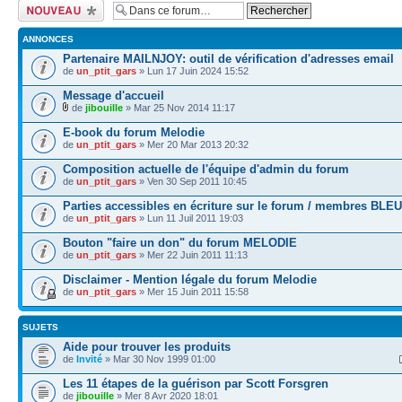
Ecrire un nouveau
sujet
ANNONCES
Partenaire MAILNJOY: outil de vérification d'adresses email
de
un_ptit_gars
» Lun 17 Juin 2024 15:52
Message d'accueil
de
jibouille
» Mar 25 Nov 2014 11:17
E-book du forum Melodie
de
un_ptit_gars
» Mer 20 Mar 2013 20:32
Composition actuelle de l'équipe d'admin du forum
de
un_ptit_gars
» Ven 30 Sep 2011 10:45
Parties accessibles en écriture sur le forum / membres BLEU
de
un_ptit_gars
» Lun 11 Juil 2011 19:03
Bouton "faire un don" du forum MELODIE
de
un_ptit_gars
» Mer 22 Juin 2011 11:13
Disclaimer - Mention légale du forum Melodie
de
un_ptit_gars
» Mer 15 Juin 2011 15:58
SUJETS
Aide pour trouver les produits
de
Invité
» Mar 30 Nov 1999 01:00
Les 11 étapes de la guérison par Scott Forsgren
de
jibouille
» Mer 8 Avr 2020 18:01