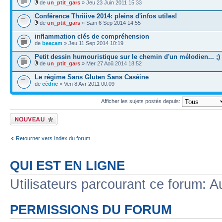
de
un_ptit_gars
» Jeu 23 Juin 2011 15:33
Conférence Thriiive 2014: pleins d'infos utiles!
de
un_ptit_gars
» Sam 6 Sep 2014 14:55
inflammation clés de compréhension
de
beacam
» Jeu 11 Sep 2014 10:19
Petit dessin humouristique sur le chemin d'un mélodien... ;)
de
un_ptit_gars
» Mer 27 Aoû 2014 18:52
Le régime Sans Gluten Sans Caséine
de
cédric
» Ven 8 Avr 2011 00:09
Afficher les sujets postés depuis:
Ecrire un nouveau
sujet
Retourner vers Index du forum
QUI EST EN LIGNE
Utilisateurs parcourant ce forum: Au
PERMISSIONS DU FORUM