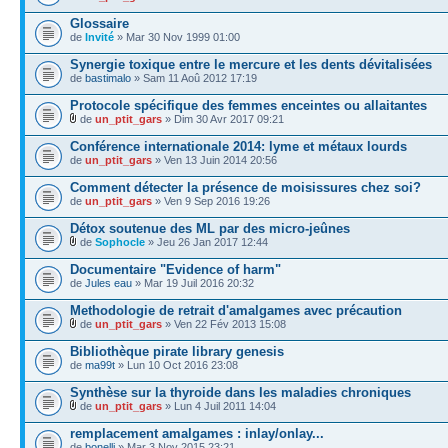
Glossaire
de
Invité
» Mar 30 Nov 1999 01:00
Synergie toxique entre le mercure et les dents dévitalisées
de
bastimalo
» Sam 11 Aoû 2012 17:19
Protocole spécifique des femmes enceintes ou allaitantes
de
un_ptit_gars
» Dim 30 Avr 2017 09:21
Conférence internationale 2014: lyme et métaux lourds
de
un_ptit_gars
» Ven 13 Juin 2014 20:56
Comment détecter la présence de moisissures chez soi?
de
un_ptit_gars
» Ven 9 Sep 2016 19:26
Détox soutenue des ML par des micro-jeûnes
de
Sophocle
» Jeu 26 Jan 2017 12:44
Documentaire "Evidence of harm"
de
Jules eau
» Mar 19 Juil 2016 20:32
Methodologie de retrait d'amalgames avec précaution
de
un_ptit_gars
» Ven 22 Fév 2013 15:08
Bibliothèque pirate library genesis
de
ma99t
» Lun 10 Oct 2016 23:08
Synthèse sur la thyroide dans les maladies chroniques
de
un_ptit_gars
» Lun 4 Juil 2011 14:04
remplacement amalgames : inlay/onlay...
de
bonelli
» Mar 3 Nov 2015 23:21