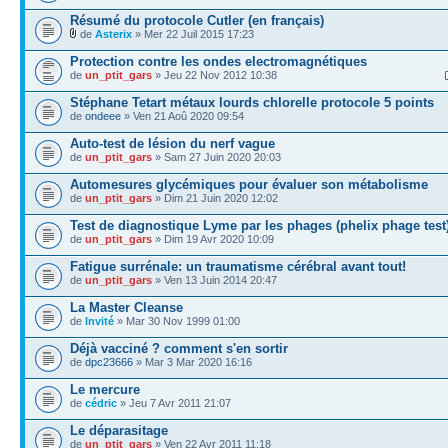
Résumé du protocole Cutler (en français)
de
Asterix
» Mer 22 Juil 2015 17:23
Protection contre les ondes electromagnétiques
de
un_ptit_gars
» Jeu 22 Nov 2012 10:38
Stéphane Tetart métaux lourds chlorelle protocole 5 points
de
ondeee
» Ven 21 Aoû 2020 09:54
Auto-test de lésion du nerf vague
de
un_ptit_gars
» Sam 27 Juin 2020 20:03
Automesures glycémiques pour évaluer son métabolisme
de
un_ptit_gars
» Dim 21 Juin 2020 12:02
Test de diagnostique Lyme par les phages (phelix phage test
de
un_ptit_gars
» Dim 19 Avr 2020 10:09
Fatigue surrénale: un traumatisme cérébral avant tout!
de
un_ptit_gars
» Ven 13 Juin 2014 20:47
La Master Cleanse
de
Invité
» Mar 30 Nov 1999 01:00
Déjà vacciné ? comment s'en sortir
de
dpc23666
» Mar 3 Mar 2020 16:16
Le mercure
de
cédric
» Jeu 7 Avr 2011 21:07
Le déparasitage
de
un_ptit_gars
» Ven 22 Avr 2011 11:18