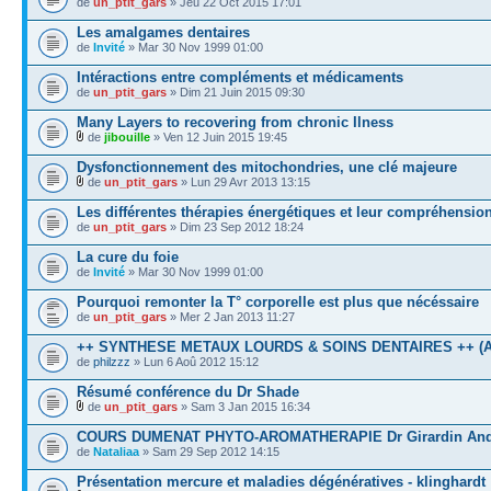
de
un_ptit_gars
» Jeu 22 Oct 2015 17:01
Les amalgames dentaires
de
Invité
» Mar 30 Nov 1999 01:00
Intéractions entre compléments et médicaments
de
un_ptit_gars
» Dim 21 Juin 2015 09:30
Many Layers to recovering from chronic Ilness
de
jibouille
» Ven 12 Juin 2015 19:45
Dysfonctionnement des mitochondries, une clé majeure
de
un_ptit_gars
» Lun 29 Avr 2013 13:15
Les différentes thérapies énergétiques et leur compréhensio
de
un_ptit_gars
» Dim 23 Sep 2012 18:24
La cure du foie
de
Invité
» Mar 30 Nov 1999 01:00
Pourquoi remonter la T° corporelle est plus que nécéssaire
de
un_ptit_gars
» Mer 2 Jan 2013 11:27
++ SYNTHESE METAUX LOURDS & SOINS DENTAIRES ++ (A 
de
philzzz
» Lun 6 Aoû 2012 15:12
Résumé conférence du Dr Shade
de
un_ptit_gars
» Sam 3 Jan 2015 16:34
COURS DUMENAT PHYTO-AROMATHERAPIE Dr Girardin And
de
Nataliaa
» Sam 29 Sep 2012 14:15
Présentation mercure et maladies dégénératives - klinghardt