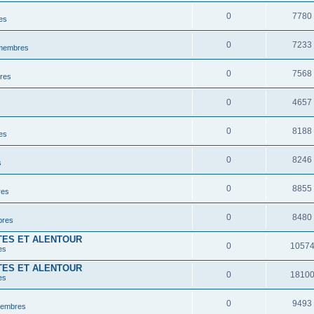
0
7780
es
0
7233
 membres
0
7568
res
0
4657
0
8188
es
0
8246
s
0
8855
res
0
8480
bres
TES ET ALENTOUR
0
1057
es
TES ET ALENTOUR
0
1810
es
0
9493
membres