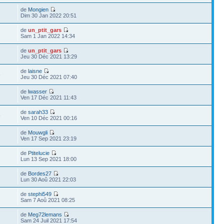
de
Mongien
Dim 30 Jan 2022 20:51
de
un_ptit_gars
Sam 1 Jan 2022 14:34
de
un_ptit_gars
Jeu 30 Déc 2021 13:29
de
laisne
6
Jeu 30 Déc 2021 07:40
de
lwasser
7
Ven 17 Déc 2021 11:43
de
sarah33
6
Ven 10 Déc 2021 00:16
de
Mouwgli
Ven 17 Sep 2021 23:19
de
Ptitelucie
Lun 13 Sep 2021 18:00
de
Bordes27
Lun 30 Aoû 2021 22:03
de
stephi549
Sam 7 Aoû 2021 08:25
de
Meg72lemans
Sam 24 Juil 2021 17:54