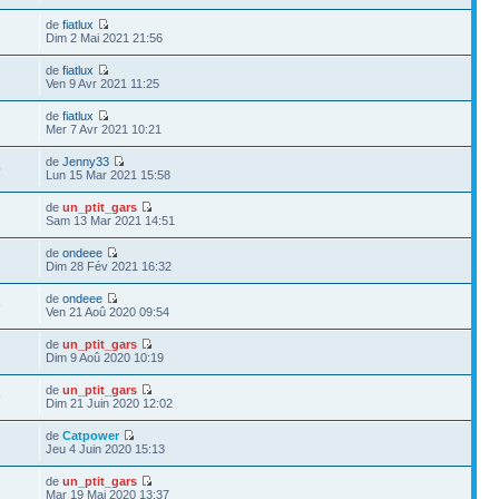
de
fiatlux
Dim 2 Mai 2021 21:56
de
fiatlux
Ven 9 Avr 2021 11:25
de
fiatlux
Mer 7 Avr 2021 10:21
de
Jenny33
0
Lun 15 Mar 2021 15:58
de
un_ptit_gars
5
Sam 13 Mar 2021 14:51
de
ondeee
Dim 28 Fév 2021 16:32
de
ondeee
9
Ven 21 Aoû 2020 09:54
de
un_ptit_gars
Dim 9 Aoû 2020 10:19
de
un_ptit_gars
9
Dim 21 Juin 2020 12:02
de
Catpower
Jeu 4 Juin 2020 15:13
de
un_ptit_gars
Mar 19 Mai 2020 13:37