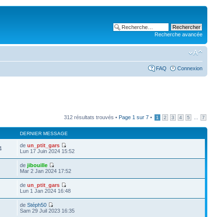
Recherche avancée
FAQ
Connexion
312 résultats trouvés •
Page
1
sur
7
•
...
1
2
3
4
5
7
DERNIER MESSAGE
de
un_ptit_gars
4
Lun 17 Juin 2024 15:52
de
jibouille
Mar 2 Jan 2024 17:52
de
un_ptit_gars
Lun 1 Jan 2024 16:48
de
Stéph50
Sam 29 Juil 2023 16:35