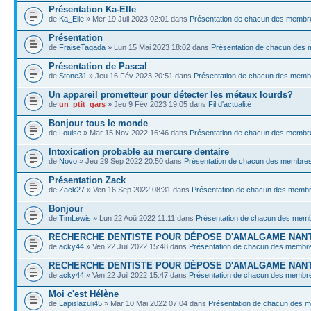
Présentation Ka-Elle
de
Ka_Elle
» Mer 19 Juil 2023 02:01 dans
Présentation de chacun des membr
Présentation
de
FraiseTagada
» Lun 15 Mai 2023 18:02 dans
Présentation de chacun des
Présentation de Pascal
de
Stone31
» Jeu 16 Fév 2023 20:51 dans
Présentation de chacun des memb
Un appareil prometteur pour détecter les métaux lourds?
de
un_ptit_gars
» Jeu 9 Fév 2023 19:05 dans
Fil d'actualité
Bonjour tous le monde
de
Louise
» Mar 15 Nov 2022 16:46 dans
Présentation de chacun des membr
Intoxication probable au mercure dentaire
de
Novo
» Jeu 29 Sep 2022 20:50 dans
Présentation de chacun des membre
Présentation Zack
de
Zack27
» Ven 16 Sep 2022 08:31 dans
Présentation de chacun des memb
Bonjour
de
TimLewis
» Lun 22 Aoû 2022 11:11 dans
Présentation de chacun des mem
RECHERCHE DENTISTE POUR DÉPOSE D'AMALGAME NAN
de
acky44
» Ven 22 Juil 2022 15:48 dans
Présentation de chacun des membr
RECHERCHE DENTISTE POUR DÉPOSE D'AMALGAME NAN
de
acky44
» Ven 22 Juil 2022 15:47 dans
Présentation de chacun des membr
Moi c'est Hélène
de
Lapislazuli45
» Mar 10 Mai 2022 07:04 dans
Présentation de chacun des 