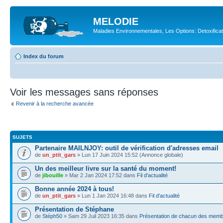
MELODIE
Maladies Environnementales, Les Options: Detoxifica
Index du forum
Voir les messages sans réponses
Revenir à la recherche avancée
SUJETS
Partenaire MAILNJOY: outil de vérification d'adresses email
de
un_ptit_gars
» Lun 17 Juin 2024 15:52 (Annonce globale)
Un des meilleur livre sur la santé du moment!
de
jibouille
» Mar 2 Jan 2024 17:52 dans
Fil d'actualité
Bonne année 2024 à tous!
de
un_ptit_gars
» Lun 1 Jan 2024 16:48 dans
Fil d'actualité
Présentation de Stéphane
de
Stéph50
» Sam 29 Juil 2023 16:35 dans
Présentation de chacun des mem