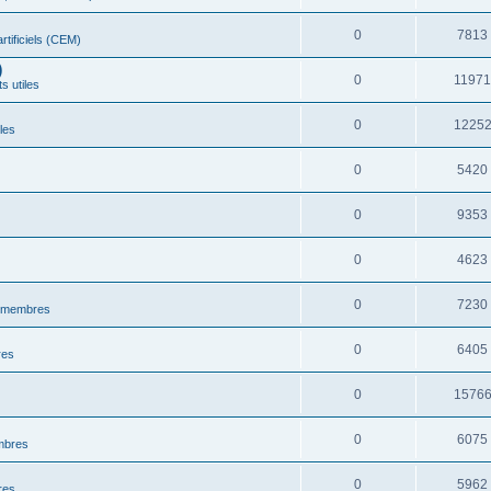
0
7813
tificiels (CEM)
)
0
1197
 utiles
0
1225
les
0
5420
0
9353
0
4623
0
7230
s membres
0
6405
res
0
1576
0
6075
mbres
0
5962
res