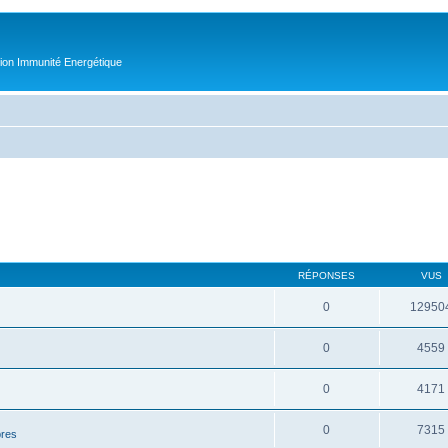
tion Immunité Energétique
RÉPONSES
VUS
0
12950
0
4559
0
4171
0
7315
bres