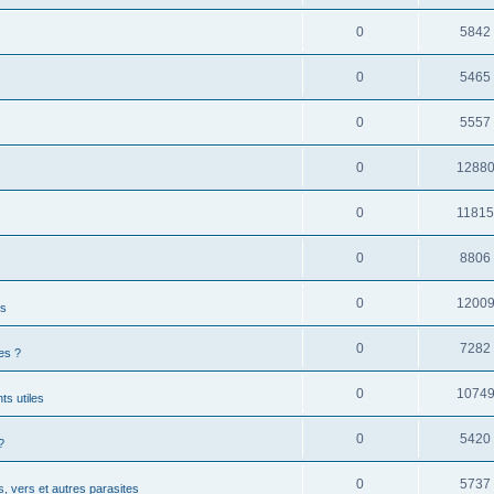
0
5842
0
5465
0
5557
0
1288
0
1181
0
8806
0
1200
es
0
7282
es ?
0
1074
s utiles
0
5420
?
0
5737
, vers et autres parasites