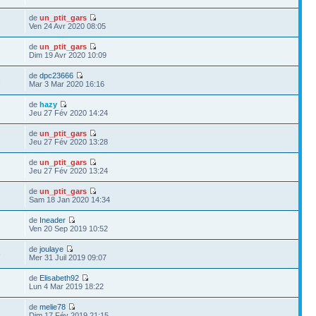
de
un_ptit_gars
Ven 24 Avr 2020 08:05
de
un_ptit_gars
1
Dim 19 Avr 2020 10:09
de
dpc23666
2
Mar 3 Mar 2020 16:16
de
hazy
Jeu 27 Fév 2020 14:24
de
un_ptit_gars
Jeu 27 Fév 2020 13:28
de
un_ptit_gars
Jeu 27 Fév 2020 13:24
de
un_ptit_gars
Sam 18 Jan 2020 14:34
de
Ineader
Ven 20 Sep 2019 10:52
de
joulaye
6
Mer 31 Juil 2019 09:07
de
Elisabeth92
Lun 4 Mar 2019 18:22
de
melie78
Dim 17 Fév 2019 21:15