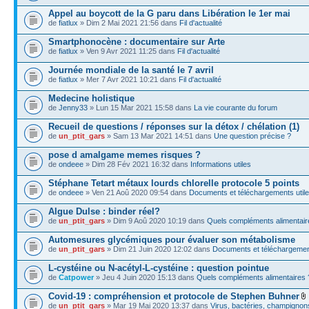
Appel au boycott de la G paru dans Libération le 1er mai
de
fiatlux
» Dim 2 Mai 2021 21:56 dans
Fil d'actualité
Smartphonocène : documentaire sur Arte
de
fiatlux
» Ven 9 Avr 2021 11:25 dans
Fil d'actualité
Journée mondiale de la santé le 7 avril
de
fiatlux
» Mer 7 Avr 2021 10:21 dans
Fil d'actualité
Medecine holistique
de
Jenny33
» Lun 15 Mar 2021 15:58 dans
La vie courante du forum
Recueil de questions / réponses sur la détox / chélation (1)
de
un_ptit_gars
» Sam 13 Mar 2021 14:51 dans
Une question précise ?
pose d amalgame memes risques ?
de
ondeee
» Dim 28 Fév 2021 16:32 dans
Informations utiles
Stéphane Tetart métaux lourds chlorelle protocole 5 points
de
ondeee
» Ven 21 Aoû 2020 09:54 dans
Documents et téléchargements util
Algue Dulse : binder réel?
de
un_ptit_gars
» Dim 9 Aoû 2020 10:19 dans
Quels compléments alimentair
Automesures glycémiques pour évaluer son métabolisme
de
un_ptit_gars
» Dim 21 Juin 2020 12:02 dans
Documents et téléchargement
L-cystéine ou N-acétyl-L-cystéine : question pointue
de
Catpower
» Jeu 4 Juin 2020 15:13 dans
Quels compléments alimentaires 
Covid-19 : compréhension et protocole de Stephen Buhner
de
un_ptit_gars
» Mar 19 Mai 2020 13:37 dans
Virus, bactéries, champignons