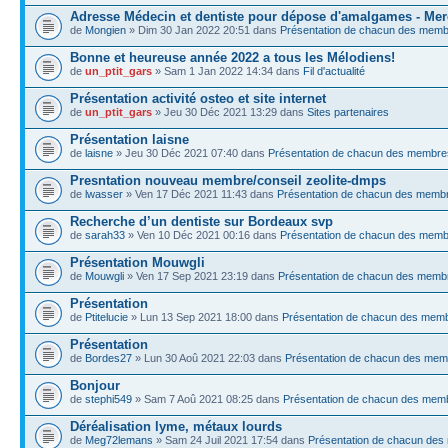
Adresse Médecin et dentiste pour dépose d'amalgames - Mer
de
Mongien
» Dim 30 Jan 2022 20:51 dans
Présentation de chacun des mem
Bonne et heureuse année 2022 a tous les Mélodiens!
de
un_ptit_gars
» Sam 1 Jan 2022 14:34 dans
Fil d'actualité
Présentation activité osteo et site internet
de
un_ptit_gars
» Jeu 30 Déc 2021 13:29 dans
Sites partenaires
Présentation laisne
de
laisne
» Jeu 30 Déc 2021 07:40 dans
Présentation de chacun des membre
Presntation nouveau membre/conseil zeolite-dmps
de
lwasser
» Ven 17 Déc 2021 11:43 dans
Présentation de chacun des memb
Recherche d’un dentiste sur Bordeaux svp
de
sarah33
» Ven 10 Déc 2021 00:16 dans
Présentation de chacun des mem
Présentation Mouwgli
de
Mouwgli
» Ven 17 Sep 2021 23:19 dans
Présentation de chacun des memb
Présentation
de
Ptitelucie
» Lun 13 Sep 2021 18:00 dans
Présentation de chacun des mem
Présentation
de
Bordes27
» Lun 30 Aoû 2021 22:03 dans
Présentation de chacun des me
Bonjour
de
stephi549
» Sam 7 Aoû 2021 08:25 dans
Présentation de chacun des mem
Déréalisation lyme, métaux lourds
de
Meg72lemans
» Sam 24 Juil 2021 17:54 dans
Présentation de chacun de