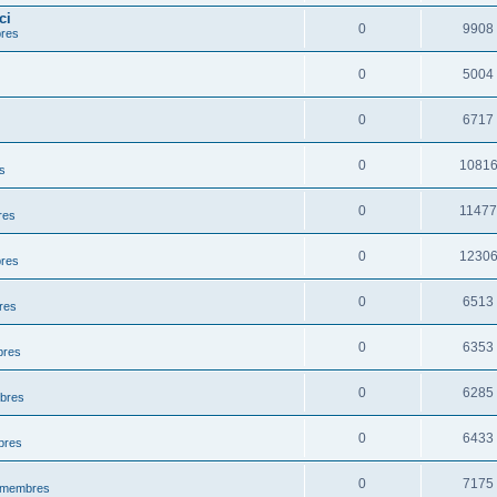
ci
0
9908
bres
0
5004
0
6717
0
1081
s
0
1147
res
0
1230
bres
0
6513
res
0
6353
bres
0
6285
mbres
0
6433
bres
0
7175
s membres