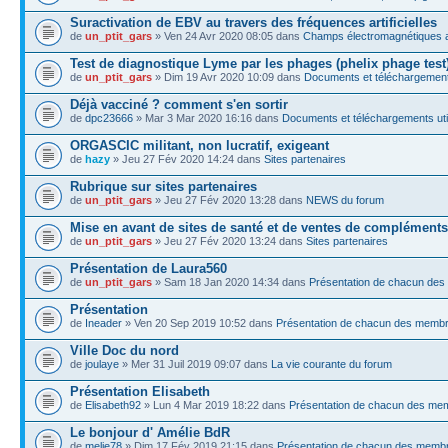
Suractivation de EBV au travers des fréquences artificielles
de
un_ptit_gars
» Ven 24 Avr 2020 08:05 dans
Champs électromagnétiques ar
Test de diagnostique Lyme par les phages (phelix phage test
de
un_ptit_gars
» Dim 19 Avr 2020 10:09 dans
Documents et téléchargements
Déjà vacciné ? comment s'en sortir
de
dpc23666
» Mar 3 Mar 2020 16:16 dans
Documents et téléchargements uti
ORGASCIC militant, non lucratif, exigeant
de
hazy
» Jeu 27 Fév 2020 14:24 dans
Sites partenaires
Rubrique sur sites partenaires
de
un_ptit_gars
» Jeu 27 Fév 2020 13:28 dans
NEWS du forum
Mise en avant de sites de santé et de ventes de compléments
de
un_ptit_gars
» Jeu 27 Fév 2020 13:24 dans
Sites partenaires
Présentation de Laura560
de
un_ptit_gars
» Sam 18 Jan 2020 14:34 dans
Présentation de chacun de
Présentation
de
Ineader
» Ven 20 Sep 2019 10:52 dans
Présentation de chacun des memb
Ville Doc du nord
de
joulaye
» Mer 31 Juil 2019 09:07 dans
La vie courante du forum
Présentation Elisabeth
de
Elisabeth92
» Lun 4 Mar 2019 18:22 dans
Présentation de chacun des me
Le bonjour d' Amélie BdR
de
melie78
» Dim 17 Fév 2019 21:15 dans
Présentation de chacun des memb