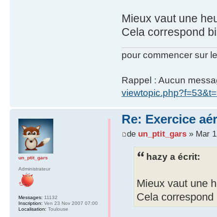
Mieux vaut une heur
Cela correspond bi
pour commencer sur le
Rappel : Aucun message 
viewtopic.php?f=53&t
Re: Exercice aé
de
un_ptit_gars
» Mar 12
hazy a écrit:
un_ptit_gars
Administrateur
Mieux vaut une he
Cela correspond b
Messages:
11132
Inscription:
Ven 23 Nov 2007 07:00
Localisation:
Toulouse