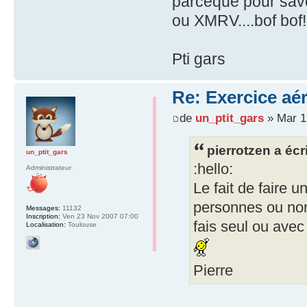
parceque pour savoi
ou XMRV....bof bof
Pti gars
Re: Exercice aé
de
un_ptit_gars
» Mar 12
pierrotzen a écri
un_ptit_gars
:hello:
Administrateur
Le fait de faire 
personnes ou non 
Messages:
11132
Inscription:
Ven 23 Nov 2007 07:00
fais seul ou ave
Localisation:
Toulouse
Pierre