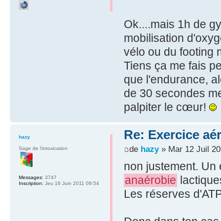
Ok....mais 1h de g
mobilisation d'oxy
vélo ou du footing
Tiens ça me fais pen
que l'endurance, alo
de 30 secondes me 
palpiter le cœur!
Re: Exercice aé
hazy
de
hazy
» Mar 12 Juil 20
Sage de l'intoxication
non justement. Un 
anaérobie
lactiques
Messages:
3747
Inscription:
Jeu 16 Juin 2011 09:54
Les réserves d'AT