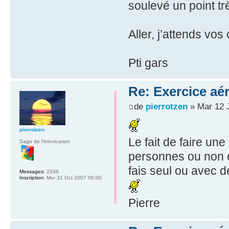
soulevé un point tr
Aller, j’attends vo
Pti gars
Re: Exercice aé
de
pierrotzen
» Mar 12 J
pierrotzen
Le fait de faire un
Sage de l'intoxication
personnes ou non es
fais seul ou avec 
Messages:
2336
Inscription:
Mer 31 Oct 2007 06:00
Pierre