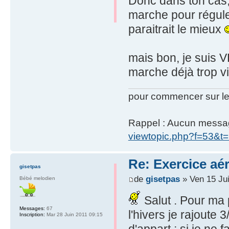
Donc dans ton cas, 
marche pour réguler 
paraitrait le mieux
mais bon, je suis 
marche déjà trop vi
pour commencer sur le
Rappel : Aucun message 
viewtopic.php?f=53&t
Re: Exercice aé
gisetpas
de
gisetpas
» Ven 15 Jui
Bébé melodien
Salut . Pour ma 
Messages:
67
l'hivers je rajoute
Inscription:
Mar 28 Juin 2011 09:15