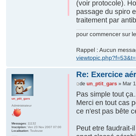
(voir protocole). H
passage du spiro en
traitement par antib
pour commencer sur le
Rappel : Aucun message 
viewtopic.php?f=53&t
Re: Exercice aé
de
un_ptit_gars
» Mar 12
Pas simple tout ça..
un_ptit_gars
Merci en tout cas p
Administrateur
ce n'est pas bête c
Messages:
11132
Peut etre faudrait-i
Inscription:
Ven 23 Nov 2007 07:00
Localisation:
Toulouse