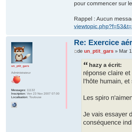
pour commencer sur le
Rappel : Aucun message 
viewtopic.php?f=53&t
Re: Exercice aé
de
un_ptit_gars
» Mar 12
hazy a écrit:
un_ptit_gars
réponse claire et
Administrateur
l'hôte humain, et
Messages:
11132
Inscription:
Ven 23 Nov 2007 07:00
Les spiro n'aimen
Localisation:
Toulouse
Je vais essayer d
conséquence indi