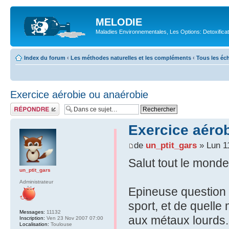
MELODIE
Maladies Environnementales, Les Options: Detoxifica
Index du forum
‹
Les méthodes naturelles et les compléments
‹
Tous les éch
Exercice aérobie ou anaérobie
Répondre
Exercice aéro
de
un_ptit_gars
» Lun 11
Salut tout le monde
un_ptit_gars
Administrateur
Epineuse question q
sport, et de quelle
Messages:
11132
aux métaux lourds.
Inscription:
Ven 23 Nov 2007 07:00
Localisation:
Toulouse