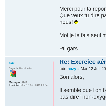
Merci pour ta répon
Que veux tu dire pa
nous!
Moi je le fais seul 
Pti gars
Re: Exercice aé
hazy
de
hazy
» Mar 12 Juil 20
Sage de l'intoxication
Bon alors,
Messages:
3747
Inscription:
Jeu 16 Juin 2011 09:54
Il semble que l'on
pas dire "non-oxyg