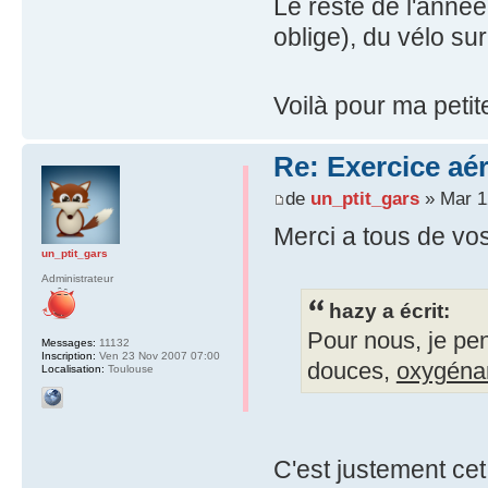
Le reste de l'anné
oblige), du vélo sur
Voilà pour ma peti
Re: Exercice aé
de
un_ptit_gars
» Mar 12
Merci a tous de vo
un_ptit_gars
Administrateur
hazy a écrit:
Pour nous, je pen
Messages:
11132
Inscription:
Ven 23 Nov 2007 07:00
douces,
oxygéna
Localisation:
Toulouse
C'est justement ce