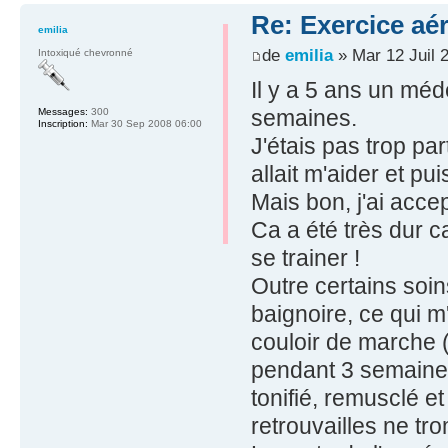
Re: Exercice aé
emilia
de
emilia
» Mar 12 Juil 
Intoxiqué chevronné
Il y a 5 ans un méd
semaines.
Messages:
300
Inscription:
Mar 30 Sep 2008 06:00
J'étais pas trop par
allait m'aider et puis
Mais bon, j'ai accep
Ca a été très dur 
se trainer !
Outre certains soin
baignoire, ce qui m
couloir de marche 
pendant 3 semaines
tonifié, remusclé e
retrouvailles ne tr