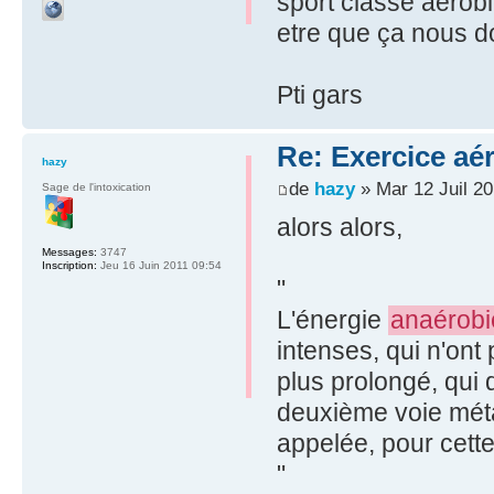
sport classé aérob
etre que ça nous do
Pti gars
Re: Exercice aé
hazy
de
hazy
» Mar 12 Juil 20
Sage de l'intoxication
alors alors,
Messages:
3747
Inscription:
Jeu 16 Juin 2011 09:54
"
L'énergie
anaérobi
intenses, qui n'ont
plus prolongé, qui
deuxième voie métab
appelée, pour cette
"